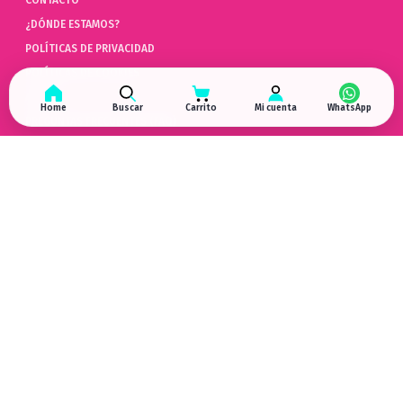
¿DÓNDE ESTAMOS?
POLÍTICAS DE PRIVACIDAD
POLÍTICAS DE COOKIES
AYUDA
Home
Buscar
Carrito
Mi cuenta
PREGUNTAS FRECUENTES (FAQ)
POLÍTICAS DE DEVOLUCIÓN
LIBRO DE QUEJAS ONLINE
ARREPENTIMIENTO DE COMPRA
HYPERGAMING
EN LAS REDES
¿DÓNDE ESTAMOS?