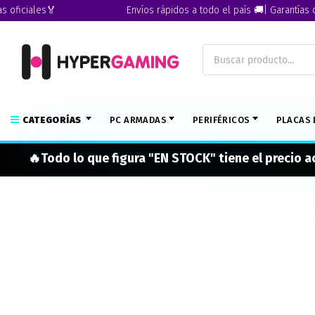
ficiales🏅
Envíos rápidos a todo el país 🚚| Garantías ofic
CATEGORÍAS
PC ARMADAS
PERIFÉRICOS
PLACAS 
🔥Todo lo que figura "EN STOCK" tiene el precio 