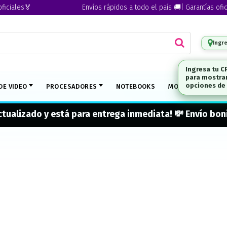
iales🏅
Envíos rápidos a todo el país 🚚| Garantías oficial
Ingr
DE VIDEO
PROCESADORES
NOTEBOOKS
MONITORES
M
actualizado y está para entrega inmediata! 💸 Envío b