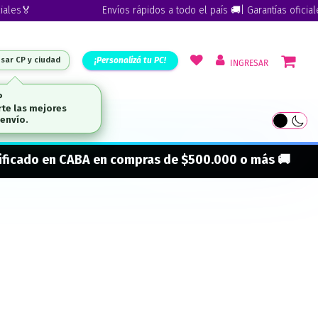
es🏅
Envíos rápidos a todo el país 🚚| Garantías oficiales
¡Personalizá tu PC!
esar CP y ciudad
INGRESAR
ARCAS
onificado en CABA en compras de $500.000 o más 🚚