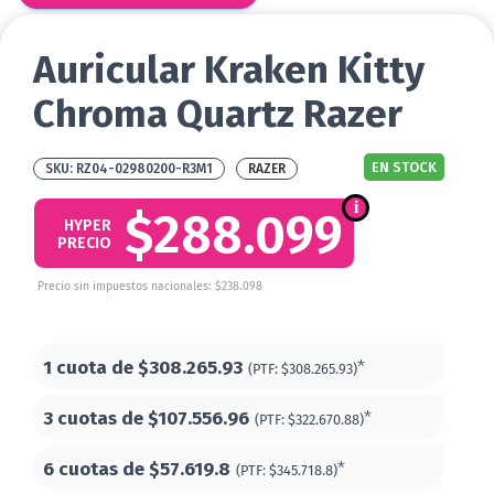
Auricular Kraken Kitty
Chroma Quartz Razer
EN STOCK
RZ04-02980200-R3M1
RAZER
$288.099
HYPER
PRECIO
Precio sin impuestos nacionales: $238.098
1 cuota de
$308.265.93
*
(PTF:
$308.265.93)
3 cuotas de
$107.556.96
*
(PTF:
$322.670.88)
6 cuotas de
$57.619.8
*
(PTF:
$345.718.8)