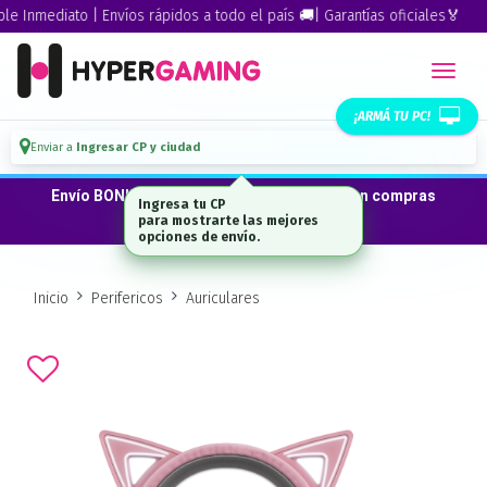
Inmediato | Envíos rápidos a todo el país 🚚| Garantías oficiales🏅
¡ARMÁ TU PC!
Enviar a
Ingresar CP y ciudad
Envío BONIFICADO a CABA · GBA ·La Plata en compras
Ingresa tu CP
desde $300.000*
para mostrarte las mejores
opciones de envío.
Inicio
Perifericos
Auriculares