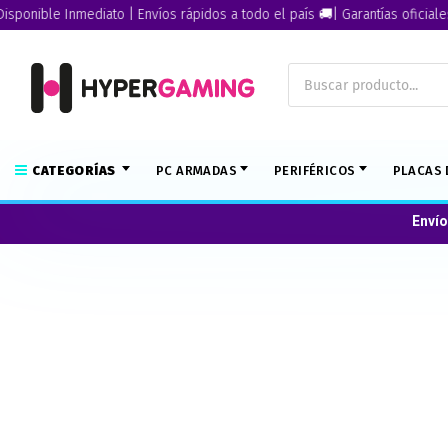
nible Inmediato | Envíos rápidos a todo el país 🚚| Garantías oficiales🏅
CATEGORÍAS
PC ARMADAS
PERIFÉRICOS
PLACAS 
Envío