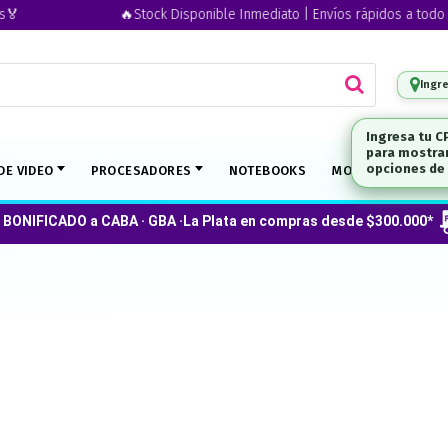
🔥Stock Disponible Inmediato | Envíos rápidos a todo el pa
Ingr
DE VIDEO
PROCESADORES
NOTEBOOKS
MONITORES
O
 BONIFICADO a CABA · GBA ·La Plata en compras desde $300.000*