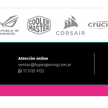
Atención online
ventas@hypergaming.com.ar
11 5725 9722
ING
¿DÓNDE ESTAMOS?