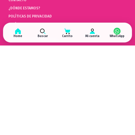
¿DÓNDE ESTAMOS?
POLÍTICAS DE PRIVACIDAD
POLÍTICAS DE COOKIES
AYUDA
Home
Buscar
Carrito
Mi cuenta
PREGUNTAS FRECUENTES (FAQ)
POLÍTICAS DE DEVOLUCIÓN
LIBRO DE QUEJAS ONLINE
ARREPENTIMIENTO DE COMPRA
HYPERGAMING
EN LAS REDES
¿DÓNDE ESTAMOS?