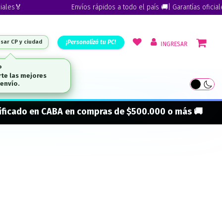
es🏅
Envíos rápidos a todo el país 🚚| Garantías oficiales
¡Personalizá tu PC!
esar CP y ciudad
INGRESAR
ARCAS
onificado en CABA en compras de $500.000 o más 🚚