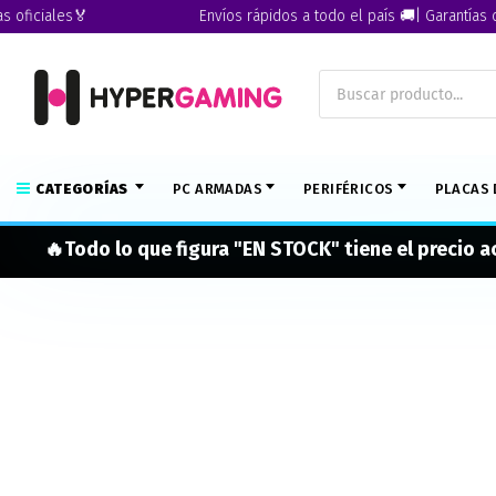
ficiales🏅
Envíos rápidos a todo el país 🚚| Garantías ofic
CATEGORÍAS
PC ARMADAS
PERIFÉRICOS
PLACAS 
🔥Todo lo que figura "EN STOCK" tiene el precio 